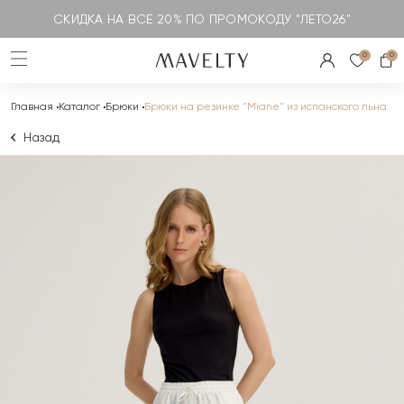
СКИДКА НА ВСЕ 20% ПО ПРОМОКОДУ "ЛЕТО26"
0
0
Главная
Каталог
Брюки
Брюки на резинке "Miane" из испанского льна
Назад