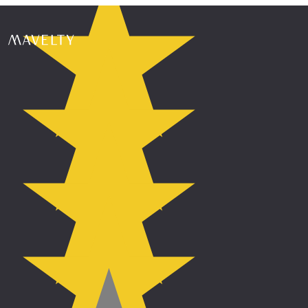
★
★
★
★