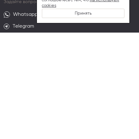
соглашаетесь с тем, что
мы используем
Задайте вопрос
cookies
Принять
Whatsapp
Telegram
Email
Подпишись и получи скидку 5% на первый заказ
Оставляя свою электронную почту, Вы подписываетесь на рассылки
Mavelty (Мавелти). Отписаться можно в любом из наших писем.
Договор оферты
Политика конфиденциальности
© 2020 Mavelty