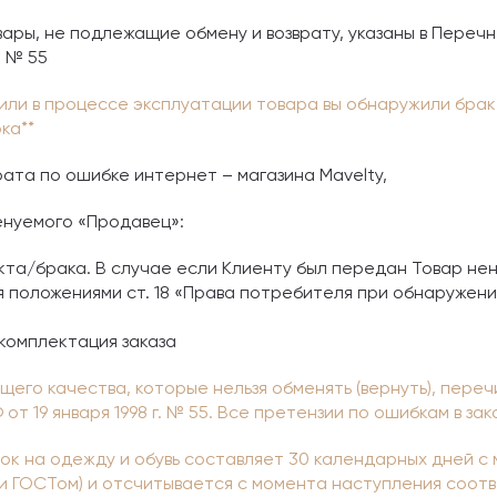
ары, не подлежащие обмену и возврату, указаны в Переч
. № 55
 или в процессе эксплуатации товара вы обнаружили брак
ка**
рата по ошибке интернет – магазина Mavelty,
енуемого «Продавец»:
кта/брака. В случае если Клиенту был передан Товар не
я положениями ст. 18 «Права потребителя при обнаружени
 комплектация заказа
щего качества, которые нельзя обменять (вернуть), пер
от 19 января 1998 г. № 55. Все претензии по ошибкам в з
рок на одежду и обувь составляет 30 календарных дней с
и ГОСТом) и отсчитывается с момента наступления соот