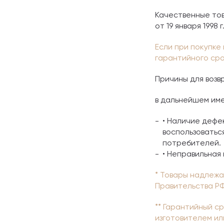
Качественные тов
от 19 января 1998 г
Если при покупке
гарантийного сро
Причины для возв
в дальнейшем им
• Наличие дефе
воспользоватьс
потребителей.
• Неправильная
* Товары надлежа
Правительства РФ 
** Гарантийный с
изготовителем ил