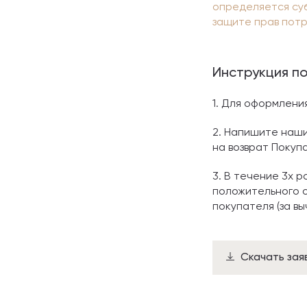
определяется суб
защите прав потр
Инструкция по
1. Для оформлени
2. Напишите наши
на возврат Покуп
3. В течение 3х 
положительного о
покупателя (за в
Скачать зая