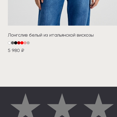
Лонгслив белый из итальянской вискозы
5 980 ₽
★
★
★