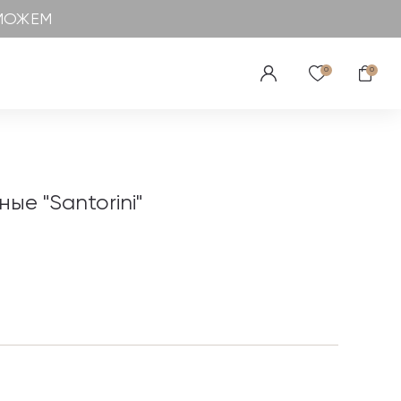
ОМОЖЕМ
0
0
ые "Santorini"