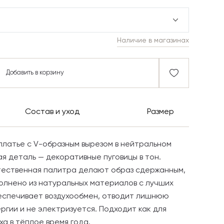
Наличие в магазинах
Добавить в корзину
Состав и уход
Размер
платье с V-образным вырезом в нейтральном
ая деталь — декоративные пуговицы в тон.
тественная палитра делают образ сдержанным,
олнено из натуральных материалов с лучших
беспечивает воздухообмен, отводит лишнюю
ергии и не электризуется. Подходит как для
ха в тёплое время года.