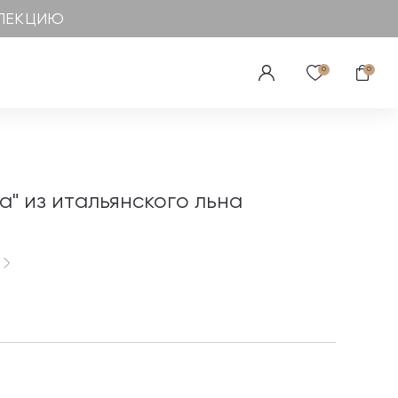
ЛЛЕКЦИЮ
0
0
a" из итальянского льна