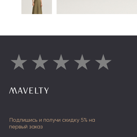
★
★
★
★
★
Подпишись и получи скидку 5% на
первый заказ