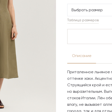
Выбрать размер
Таблица размеров
Описание
Приталенное льняное 
оттенке хаки. Акцентн
Струящийся крой и ес
но выразительным. Вып
стоков Италии. Лён о
влагу, не вызывает алл
города, так и для отды