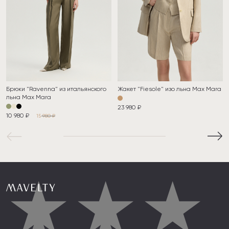
Брюки "Ravenna" из итальянского
Жакет "Fiesole" изо льна Max Mara
льна Max Mara
23 980 ₽
10 980 ₽
15 980 ₽
★
★
★