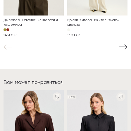
Джемпер "Daverio" из шерсти и
Брюки "Ortona" из итальянской
кашемира
вискозы
14 980 ₽
17 980 ₽
Вам может понравиться