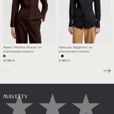
Жакет "Meltina-Paese" из
Рубашка "Bagheria" из
итальянской шерсти
итальянского хлопка
29 980 ₽
15 980 ₽
★
★
★