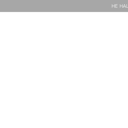
НЕ НА
Каталог
О бренде
Lookbook
Конта