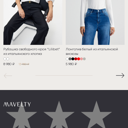
Рубашка свободного кроя “Lilibet”
Лонгслив белый из итальянской
из итальянского хлопка
вискозы
8 980 ₽
5 980 ₽
13 980 ₽
★
★
★