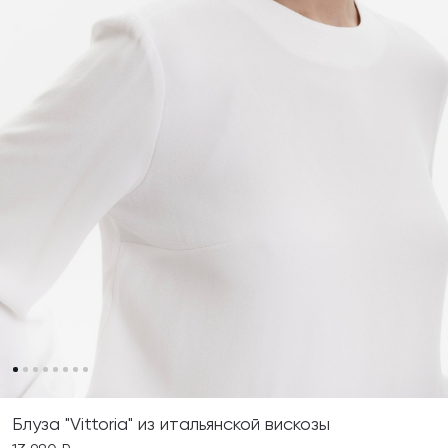
Блуза "Vittoria" из итальянской вискозы