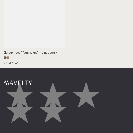
Джемпер "Алькамо" из шерсти
24 980 ₽
★
★
★
★
★