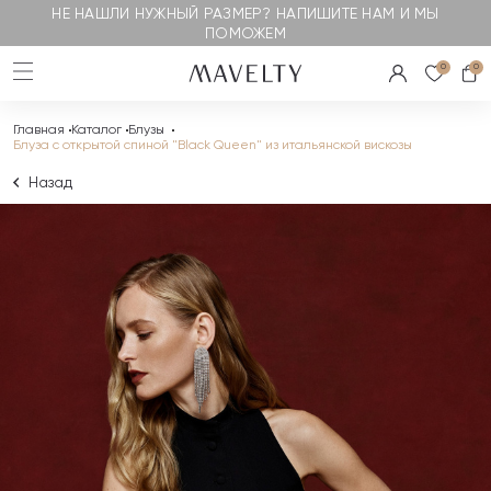
НЕ НАШЛИ НУЖНЫЙ РАЗМЕР? НАПИШИТЕ НАМ И МЫ
ПОМОЖЕМ
0
0
Главная
Каталог
Блузы
Блуза с открытой спиной "Black Queen" из итальянской вискозы
Назад