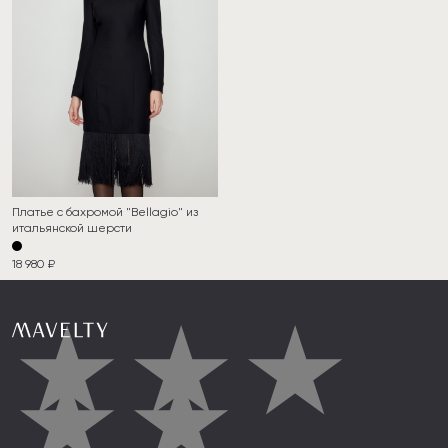
Платье с бахромой "Bellagio" из
итальянской шерсти
18 980 ₽
★
★
★
★
★