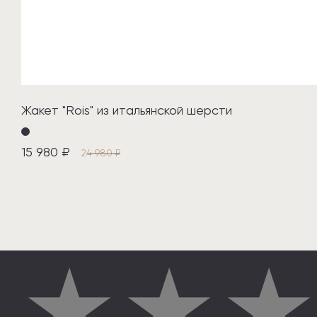
Жакет "Rois" из итальянской шерсти
15 980 ₽
24 980 ₽
★
★
★