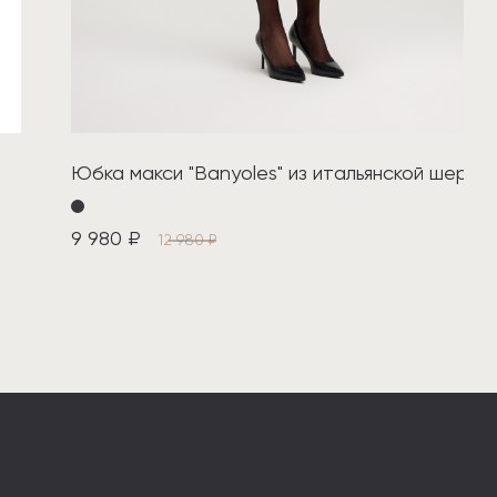
Юбка макси "Banyoles" из итальянской шерст
9 980 ₽
12 980 ₽