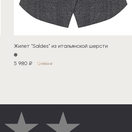
Жилет "Saldes" из итальянской шерсти
5 980 ₽
12 980 ₽
★
★