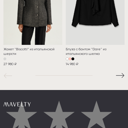
Жакет "Biscotti” из итальянской
Блуза с бантом "Dare" из
шерсти
итальянского шелка
27 980 ₽
14 980 ₽
★
★
★