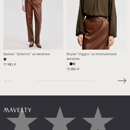
Брюки "Solarino" из экокожи
Блуза "Viggiu" из итальянской
вискозы
17 980 ₽
13 980 ₽
★
★
★