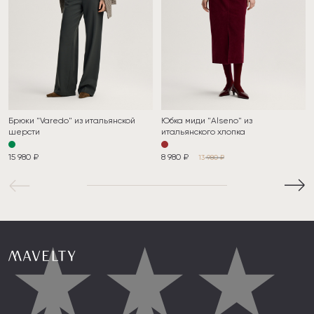
Брюки "Varedo" из итальянской
Юбка миди "Alseno" из
шерсти
итальянского хлопка
15 980 ₽
8 980 ₽
13 980 ₽
★
★
★