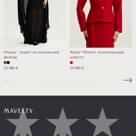
Платье "Jesolo" из итальянской
Жакет "Moena" из итальянской
вискозы
шерсти
22 980 ₽
29 980 ₽
★
★
★