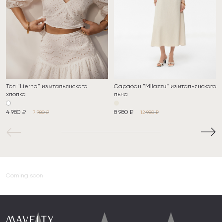
Топ "Lierna" из итальянского
Сарафан "Milazzu" из итальянского
хлопка
льна
4 980 ₽
8 980 ₽
7 980 ₽
12 980 ₽
Coming soon