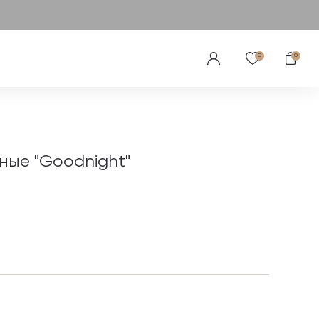
0
0
ные "Goodnight"