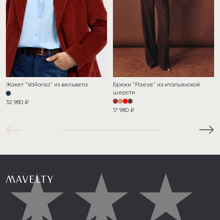
Жакет "Vallarsa" из вельвета
Брюки "Paese" из итальянской
шерсти
32 980 ₽
17 980 ₽
★
★
★